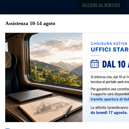
Skip to main content
ACCEDI AI SERVIZI
Assistenza 10-14 agoto
Comune di Rogno
Menu
Comune di Rogno
Indirizzo:
Piazza Druso, 5
P.IVA:
00500290168
Telefono:
035.967013
PEC: