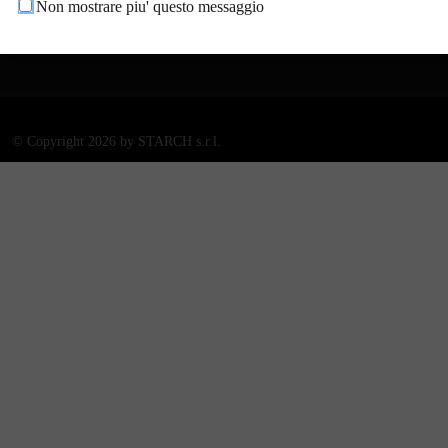
comune.rogno@pec.comune.ro
Non mostrare piu' questo messaggio
gno.bg.it
©
Copyright 2026 by STARCH s.r.l.