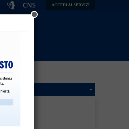
ACCEDI AI SERVIZI
zza Druso, 5
 (BG)