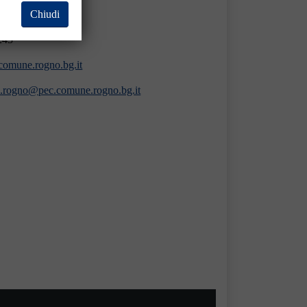
13
Chiudi
243
omune.rogno.bg.it
.rogno@pec.comune.rogno.bg.it