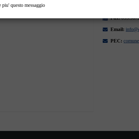
 piu' questo messaggio
Tel:
035.9670
Fax:
035.967
Email:
info@c
PEC:
comune