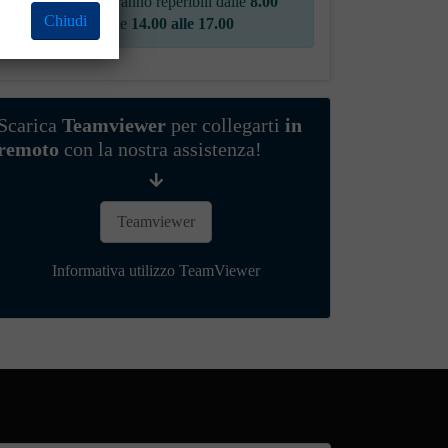
Gli operatori saranno reperibili dalle
8.00
Chiudi
alle 13.00
e dalle
14.00 alle 17.00
Scarica
Teamviewer
per collegarti
in
remoto
con la nostra assistenza!
Teamviewer
Informativa utilizzo TeamViewer