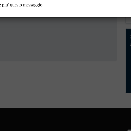
porto.cportal.it
.
 piu' questo messaggio
a tua segnalazione.