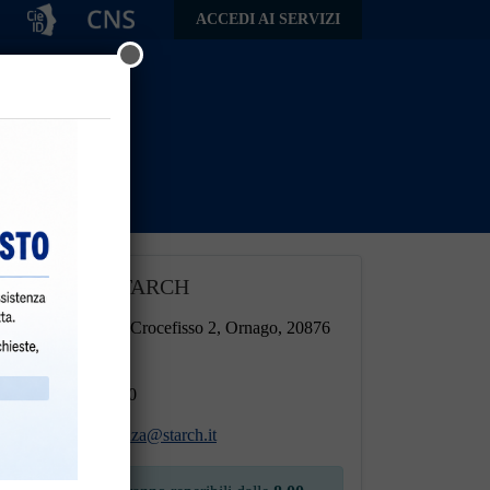
ACCEDI AI SERVIZI
Riferimenti STARCH
Indirizzo:
Via Crocefisso 2, Ornago, 20876
(MB)
Tel:
039.62.860
Email:
assistenza@starch.it