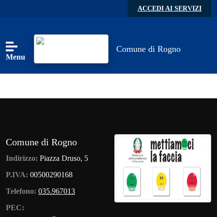
Skip to main content
ACCEDI AI SERVIZI
Comune di Rogno
Menu
Comune di Rogno
Indirizzo:
Piazza Druso, 5
P.IVA:
00500290168
Telefono:
035.967013
PEC: