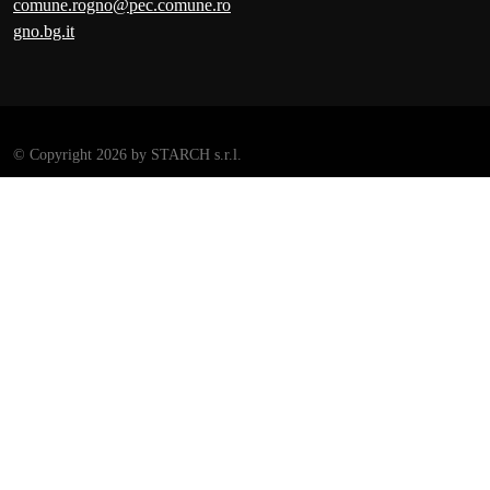
comune.rogno@pec.comune.ro
gno.bg.it
©
Copyright 2026 by STARCH s.r.l.